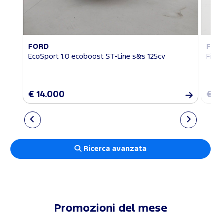
FORD
FO
EcoSport 1.0 ecoboost ST-Line s&s 125cv
Fies
€ 14.000
€ 1
Ricerca avanzata
Promozioni del mese