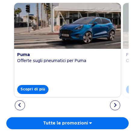
Puma
Foc
Offerte sugli pneumatici per Puma
Offe
Scopri di più
Sco
Tutte le promozioni