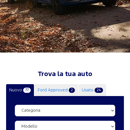
Trova la tua auto
Nuovo
Ford Approved
Usato
77
2
24