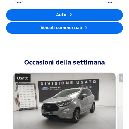
Auto
Veicoli commerciali
Occasioni della settimana
Usato
Usa