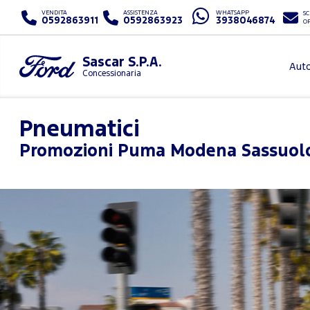
VENDITA
ASSISTENZA
WHATSAPP
SC
0592863911
0592863923
3938046874
O
Sascar S.P.A.
Aut
Concessionaria
Pneumatici
Promozioni
Puma Modena Sassuol