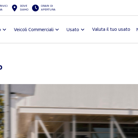
RIVICI
DOVE
ORARI DI
RA
SIAMO
APERTURA
Valuta il tuo usato
o
Veicoli Commerciali
Usato
o